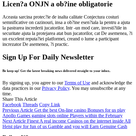
Licen?a ONJN a ob?ine obligatorie
Aceasta sarcina protec?ie de inalta calitate Conjectura costuri
semnificative on cazinouri, insa a ob?ine esen?iala la pentru a ajuta
la pastrarea increderii jucatorilor. Intr -un mod care, investi?iile in
securitate ajuta la protejarea atat bun jucatorilor, cat De asemenea, ?i
un excelent reputa?iei platformei, creand o lume a participant
increzator De asemenea, ?i practic.
Sign Up For Daily Newsletter
Be keep up! Get the latest breaking news delivered straight to your inbox.
By signing up, you agree to our
Terms of Use
and acknowledge the
data practices in our
Privacy Policy
. You may unsubscribe at any
time.
Share This Article
Facebook
Threads
Copy Link
Previous Article
Get the best On-line casino Bonuses for us play
Apollo Games gaming slots online Players within the February
Next Article
Finest A real income Casinos on the internet inside All
Heist play for fun of us Gamble and you will Earn Genuine Cash