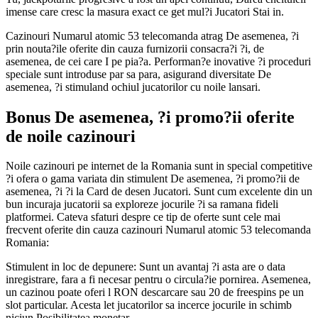
imense care cresc la masura exact ce get mul?i Jucatori Stai in.
Cazinouri Numarul atomic 53 telecomanda atrag De asemenea, ?i
prin nouta?ile oferite din cauza furnizorii consacra?i ?i, de
asemenea, de cei care I pe pia?a. Performan?e inovative ?i proceduri
speciale sunt introduse par sa para, asigurand diversitate De
asemenea, ?i stimuland ochiul jucatorilor cu noile lansari.
Bonus De asemenea, ?i promo?ii oferite
de noile cazinouri
Noile cazinouri pe internet de la Romania sunt in special competitive
?i ofera o gama variata din stimulent De asemenea, ?i promo?ii de
asemenea, ?i ?i la Card de desen Jucatori. Sunt cum excelente din un
bun incuraja jucatorii sa exploreze jocurile ?i sa ramana fideli
platformei. Cateva sfaturi despre ce tip de oferte sunt cele mai
frecvent oferite din cauza cazinouri Numarul atomic 53 telecomanda
Romania:
Stimulent in loc de depunere: Sunt un avantaj ?i asta are o data
inregistrare, fara a fi necesar pentru o circula?ie pornirea. Asemenea,
un cazinou poate oferi l RON descarcare sau 20 de freespins pe un
slot particular. Acesta let jucatorilor sa incerce jocurile in schimb
niciun Posibilitatea monetar.