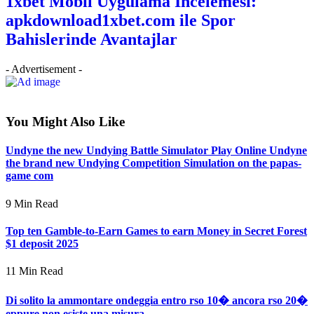
1xbet Mobil Uygulama İncelemesi:
apkdownload1xbet.com ile Spor
Bahislerinde Avantajlar
- Advertisement -
You Might Also Like
Undyne the new Undying Battle Simulator Play Online Undyne
the brand new Undying Competition Simulation on the papas-
game com
9 Min Read
Top ten Gamble-to-Earn Games to earn Money in Secret Forest
$1 deposit 2025
11 Min Read
Di solito la ammontare ondeggia entro rso 10� ancora rso 20�
eppure non esiste una misura