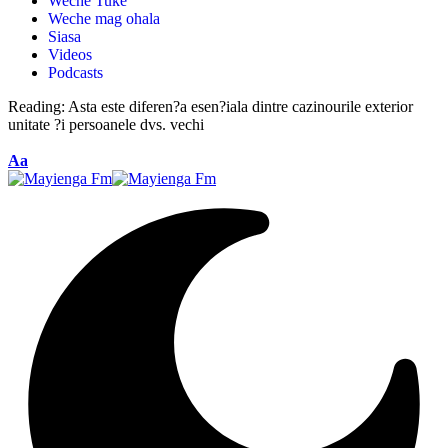
Weche Tuke
Weche mag ohala
Siasa
Videos
Podcasts
Reading:
Asta este diferen?a esen?iala dintre cazinourile exterior
unitate ?i persoanele dvs. vechi
Aa