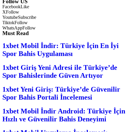
Follow US
Facebook
Like
X
Follow
Youtube
Subscribe
Tiktok
Follow
WhatsApp
Follow
Must Read
1xbet Mobil İndir: Türkiye İçin En İyi
Spor Bahis Uygulaması
1xbet Giriş Yeni Adresi ile Türkiye’de
Spor Bahislerinde Güven Artıyor
1xbet Yeni Giriş: Türkiye’de Güvenilir
Spor Bahis Portali İncelemesi
1xbet Mobil İndir Android: Türkiye İçin
Hızlı ve Güvenilir Bahis Deneyimi