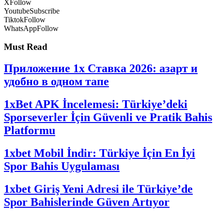
X
Follow
Youtube
Subscribe
Tiktok
Follow
WhatsApp
Follow
Must Read
Приложение 1x Ставка 2026: азарт и
удобно в одном тапе
1xBet APK İncelemesi: Türkiye’deki
Sporseverler İçin Güvenli ve Pratik Bahis
Platformu
1xbet Mobil İndir: Türkiye İçin En İyi
Spor Bahis Uygulaması
1xbet Giriş Yeni Adresi ile Türkiye’de
Spor Bahislerinde Güven Artıyor