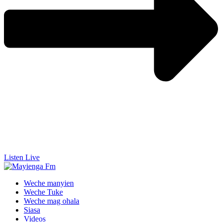
Listen Live
Weche manyien
Weche Tuke
Weche mag ohala
Siasa
Videos