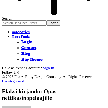
Search
Categories
More Foxiz
Login
Contact
Blog
Buy Theme
Have an existing account?
Sign In
Follow US
© 2026 Foxiz. Ruby Design Company. All Rights Reserved.
Uncategorized
Flaksi kirjaudu: Opas
nettikasinopelaajille