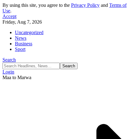
By using this site, you agree to the
Privacy Policy
and
Terms of
Use
.
Accept
Friday, Aug 7, 2026
Uncategorized
News
Business
Sport
Search
Login
Maa to Marwa