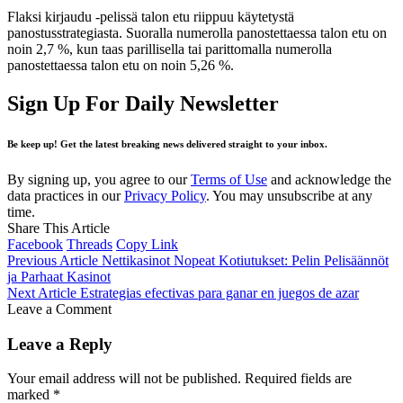
Flaksi kirjaudu -pelissä talon etu riippuu käytetystä
panostusstrategiasta. Suoralla numerolla panostettaessa talon etu on
noin 2,7 %, kun taas parillisella tai parittomalla numerolla
panostettaessa talon etu on noin 5,26 %.
Sign Up For Daily Newsletter
Be keep up! Get the latest breaking news delivered straight to your inbox.
By signing up, you agree to our
Terms of Use
and acknowledge the
data practices in our
Privacy Policy
. You may unsubscribe at any
time.
Share This Article
Facebook
Threads
Copy Link
Previous Article
Nettikasinot Nopeat Kotiutukset: Pelin Pelisäännöt
ja Parhaat Kasinot
Next Article
Estrategias efectivas para ganar en juegos de azar
Leave a Comment
Leave a Reply
Your email address will not be published.
Required fields are
marked
*