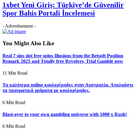
1xbet Yeni Giriş: Türkiye’de Güvenilir
Spor Bahis Portali İncelemesi
- Advertisement -
You Might Also Like
Real 7 sins slot free spins Illusions from the Betsoft Position
Remark 2025 and Totally free Revolves, Trial Gamble now
11 Min Read
Τα καλύτερα online κουλοχέρηδες στην Αυστραλία. Απολαύστε
τα πραγματικά χρήματα με κουλοχέρηδες.
6 Min Read
Blast-over to your own gambling universe with 1000 x Rush!
6 Min Read