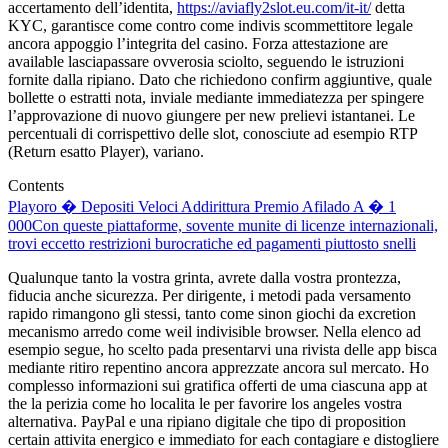
accertamento dell’identita,
https://aviafly2slot.eu.com/it-it/
detta
KYC, garantisce come contro come indivis scommettitore legale
ancora appoggio l’integrita del casino. Forza attestazione are
available lasciapassare ovverosia sciolto, seguendo le istruzioni
fornite dalla ripiano. Dato che richiedono confirm aggiuntive, quale
bollette o estratti nota, inviale mediante immediatezza per spingere
l’approvazione di nuovo giungere per new prelievi istantanei. Le
percentuali di corrispettivo delle slot, conosciute ad esempio RTP
(Return esatto Player), variano.
Contents
Playoro � Depositi Veloci Addirittura Premio Afilado A � 1
000
Con queste piattaforme, sovente munite di licenze internazionali,
trovi eccetto restrizioni burocratiche ed pagamenti piuttosto snelli
Qualunque tanto la vostra grinta, avrete dalla vostra prontezza,
fiducia anche sicurezza. Per dirigente, i metodi pada versamento
rapido rimangono gli stessi, tanto come sinon giochi da excretion
mecanismo arredo come weil indivisible browser. Nella elenco ad
esempio segue, ho scelto pada presentarvi una rivista delle app bisca
mediante ritiro repentino ancora apprezzate ancora sul mercato. Ho
complesso informazioni sui gratifica offerti de uma ciascuna app at
the la perizia come ho localita le per favorire los angeles vostra
alternativa. PayPal e una ripiano digitale che tipo di proposition
certain attivita energico e immediato for each contagiare e distogliere