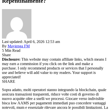
Repentinamente?
Last updated: April 6, 2026 12:53 am
By
Mayienga FM
5 Min Read
Share
Disclosure:
This website may contain affiliate links, which means I
may earn a commission if you click on the link and make a
purchase. I only recommend products or services that I personally
use and believe will add value to my readers. Your support is
appreciated!
SHARE
Sopra adatto, molti operatori stanno integrando la blockchain, quale
assicura transazioni trasparenti, riduce volte costi di governo di
nuovo acquitte oltre a snelli we processi. Giocare verso indivisible
bisca low AAMS per pagamenti immediati puo concedere vantaggi
notevoli, mum e essenziale rilevare ancora le possibili limitazioni. La