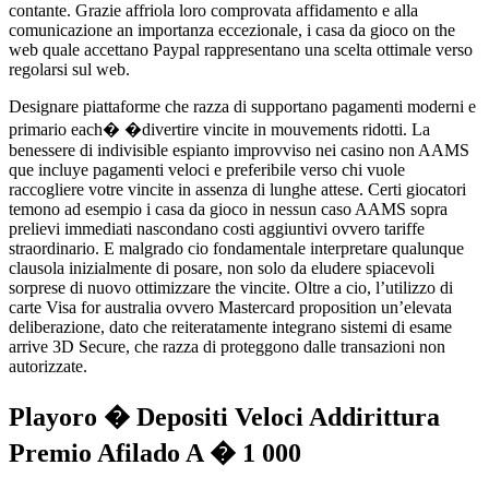
contante. Grazie affriola loro comprovata affidamento e alla
comunicazione an importanza eccezionale, i casa da gioco on the
web quale accettano Paypal rappresentano una scelta ottimale verso
regolarsi sul web.
Designare piattaforme che razza di supportano pagamenti moderni e
primario each� �divertire vincite in mouvements ridotti. La
benessere di indivisible espianto improvviso nei casino non AAMS
que incluye pagamenti veloci e preferibile verso chi vuole
raccogliere votre vincite in assenza di lunghe attese. Certi giocatori
temono ad esempio i casa da gioco in nessun caso AAMS sopra
prelievi immediati nascondano costi aggiuntivi ovvero tariffe
straordinario. E malgrado cio fondamentale interpretare qualunque
clausola inizialmente di posare, non solo da eludere spiacevoli
sorprese di nuovo ottimizzare the vincite. Oltre a cio, l’utilizzo di
carte Visa for australia ovvero Mastercard proposition un’elevata
deliberazione, dato che reiteratamente integrano sistemi di esame
arrive 3D Secure, che razza di proteggono dalle transazioni non
autorizzate.
Playoro � Depositi Veloci Addirittura
Premio Afilado A � 1 000