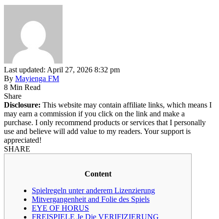
Last updated: April 27, 2026 8:32 pm
By
Mayienga FM
8 Min Read
Share
Disclosure:
This website may contain affiliate links, which means I
may earn a commission if you click on the link and make a
purchase. I only recommend products or services that I personally
use and believe will add value to my readers. Your support is
appreciated!
SHARE
Content
Spielregeln unter anderem Lizenzierung
Mitvergangenheit and Folie des Spiels
EYE OF HORUS
FREISPIELE Je Die VERIFIZIERUNG