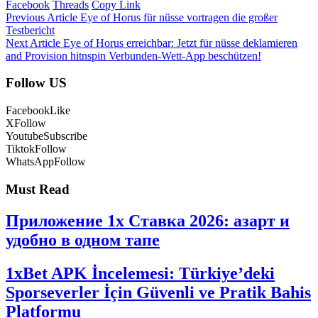
Facebook
Threads
Copy Link
Previous Article
Eye of Horus für nüsse vortragen die großer
Testbericht
Next Article
Eye of Horus erreichbar: Jetzt für nüsse deklamieren
and Provision hitnspin Verbunden-Wett-App beschützen!
Follow US
Facebook
Like
X
Follow
Youtube
Subscribe
Tiktok
Follow
WhatsApp
Follow
Must Read
Приложение 1x Ставка 2026: азарт и
удобно в одном тапе
1xBet APK İncelemesi: Türkiye’deki
Sporseverler İçin Güvenli ve Pratik Bahis
Platformu