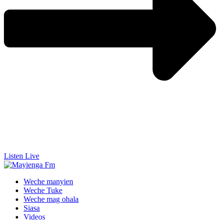
Listen Live
Weche manyien
Weche Tuke
Weche mag ohala
Siasa
Videos