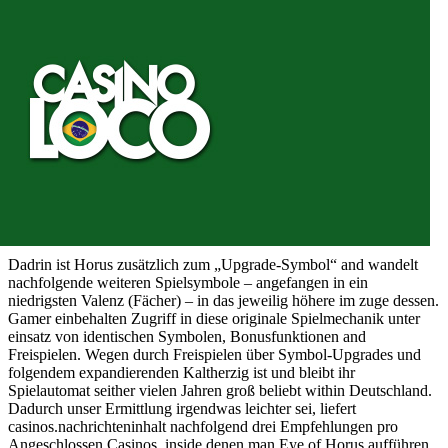
Dadrin ist Horus zusätzlich zum „Upgrade-Symbol“ and wandelt
nachfolgende weiteren Spielsymbole – angefangen in ein
niedrigsten Valenz (Fächer) – in das jeweilig höhere im zuge dessen.
Gamer einbehalten Zugriff in diese originale Spielmechanik unter
einsatz von identischen Symbolen, Bonusfunktionen and
Freispielen. Wegen durch Freispielen über Symbol-Upgrades und
folgendem expandierenden Kaltherzig ist und bleibt ihr
Spielautomat seither vielen Jahren groß beliebt within Deutschland.
Dadurch unser Ermittlung irgendwas leichter sei, liefert
casinos.nachrichteninhalt nachfolgend drei Empfehlungen pro
Angeschlossen Casinos, inside denen man Eye of Horus aufführen