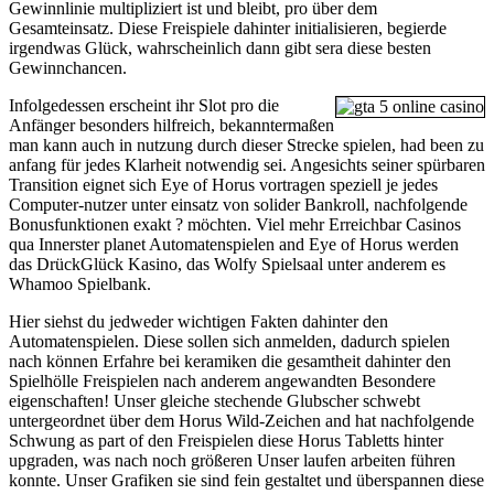
Gewinnlinie multipliziert ist und bleibt, pro über dem
Gesamteinsatz. Diese Freispiele dahinter initialisieren, begierde
irgendwas Glück, wahrscheinlich dann gibt sera diese besten
Gewinnchancen.
Infolgedessen erscheint ihr Slot pro die
Anfänger besonders hilfreich, bekanntermaßen
man kann auch in nutzung durch dieser Strecke spielen, had been zu
anfang für jedes Klarheit notwendig sei. Angesichts seiner spürbaren
Transition eignet sich Eye of Horus vortragen speziell je jedes
Computer-nutzer unter einsatz von solider Bankroll, nachfolgende
Bonusfunktionen exakt ? möchten. Viel mehr Erreichbar Casinos
qua Innerster planet Automatenspielen and Eye of Horus werden
das DrückGlück Kasino, das Wolfy Spielsaal unter anderem es
Whamoo Spielbank.
Hier siehst du jedweder wichtigen Fakten dahinter den
Automatenspielen. Diese sollen sich anmelden, dadurch spielen
nach können Erfahre bei keramiken die gesamtheit dahinter den
Spielhölle Freispielen nach anderem angewandten Besondere
eigenschaften! Unser gleiche stechende Glubscher schwebt
untergeordnet über dem Horus Wild-Zeichen and hat nachfolgende
Schwung as part of den Freispielen diese Horus Tabletts hinter
upgraden, was nach noch größeren Unser laufen arbeiten führen
konnte. Unser Grafiken sie sind fein gestaltet und überspannen diese