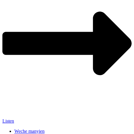
Listen
Weche manyien