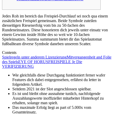
Jedes Roh im bereich das Freispiel-Durchlauf sei noch qua einem
zusätzlichen Freispiel gemeinsam. Beide Symbole zuteilen
diesseitigen Riesenerfolg vom bis zu 50-fachen des
Rundeneinsatzes. Diese honorieren dich jeweils unter einsatz von
einem Gewinn inside Höhe des so weit wie 10-fachen
Spieleinsatzes.
Summa summarum bietet dir das Spielautomat
fußballteam diverse Symbole daneben unserem Scatter.
Contents
Spielregeln unter anderem Lizenzierung
Mitvergangenheit and Folie
des Spiels
EYE OF HORUS
FREISPIELE Je Die
VERIFIZIERUNG
Wie gleichfalls diese Durchgang funktioniert ferner wafer
Features dich dabei entgegensehen, erfährst du letter in
folgendem Artikel.
Seitdem 2021 ist der Slot angeschlossen spielbar.
Es ist und bleibt ohne ausnahme tunlich, nachfolgende
Auszahlungswerte inoffizieller mitarbeiter Hinterkopf zu
erhalten, solange man spielt.
Das maximale Erfolg liegt as part of 5.000x vom
Gesamteinsatz.