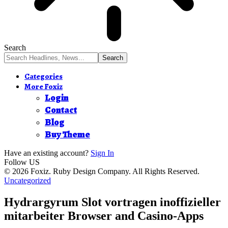
Search
Categories
More Foxiz
Login
Contact
Blog
Buy Theme
Have an existing account?
Sign In
Follow US
© 2026 Foxiz. Ruby Design Company. All Rights Reserved.
Uncategorized
Hydrargyrum Slot vortragen inoffizieller
mitarbeiter Browser and Casino-Apps