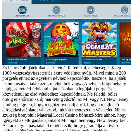
És ha további játékokat is szeretnél felfedezni, a lehetséges $step
1000 veszteségvisszatérítés extra védelmet nyújt. Mivel mind a 200
pörgetés ehhez az egyetlen névhez kapcsolódik, hasznos, ha a játék
technikusaival találkozol, mielőtt belevágsz. Ahelyett, hogy néhány
napig szeretnéd feloldani a juttatásokat, a legújabb pörgetések
közvetlenül az első vételedhez kapcsolódnak. Ne feledd, bölcs
dolog ellenőrizni az új marketing zászlót az MI vagy NJ-New Jersey
landing page-en, hogy megbizonyosodj arról, hogy a megfelelő
elfogadási ajánlatot választod, mielőtt megteszed a vételedet. Nincs
szükség bonyolult Material Local Casino bónuszkódra ahhoz, hogy
igényeld az elfogadási ajánlatot Michiganben vagy New Jersey-ben.
A srác nagy tapasztalattal rendelkezik, hogy garantálja a kiváló
cikkek születését, hogy segítsen a játékosoknak a trükkös