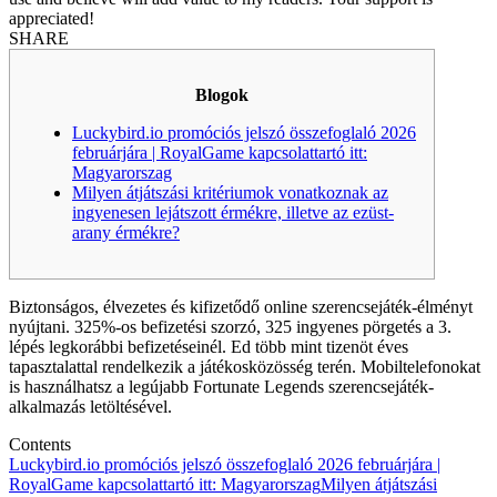
appreciated!
SHARE
Blogok
Luckybird.io promóciós jelszó összefoglaló 2026
februárjára | RoyalGame kapcsolattartó itt:
Magyarorszag
Milyen átjátszási kritériumok vonatkoznak az
ingyenesen lejátszott érmékre, illetve az ezüst-
arany érmékre?
Biztonságos, élvezetes és kifizetődő online szerencsejáték-élményt
nyújtani. 325%-os befizetési szorzó, 325 ingyenes pörgetés a 3.
lépés legkorábbi befizetéseinél. Ed több mint tizenöt éves
tapasztalattal rendelkezik a játékosközösség terén.
Mobiltelefonokat
is használhatsz a legújabb Fortunate Legends szerencsejáték-
alkalmazás letöltésével.
Contents
Luckybird.io promóciós jelszó összefoglaló 2026 februárjára |
RoyalGame kapcsolattartó itt: Magyarorszag
Milyen átjátszási