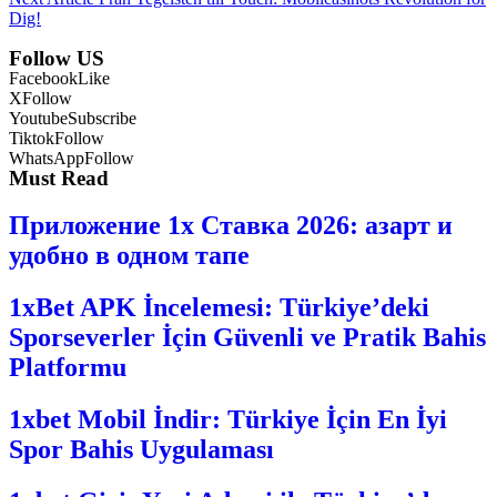
Dig!
Follow US
Facebook
Like
X
Follow
Youtube
Subscribe
Tiktok
Follow
WhatsApp
Follow
Must Read
Приложение 1x Ставка 2026: азарт и
удобно в одном тапе
1xBet APK İncelemesi: Türkiye’deki
Sporseverler İçin Güvenli ve Pratik Bahis
Platformu
1xbet Mobil İndir: Türkiye İçin En İyi
Spor Bahis Uygulaması