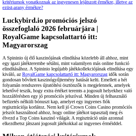
kritériumok vonatkoznak az ingyenesen lejátszott érmékre, illetve az
ezüst-arany érmékre?
Luckybird.io promóciós jelszó
összefoglaló 2026 februárjára |
RoyalGame kapcsolattartó itt:
Magyarorszag
A Spininio új élő kaszinójának elindítása közelebb áll ahhoz, mint
egy igazi játékterembe sétálni, mint valamilyen más online funkció
elindításához. A Spininio legújabb játékkollekciójának elindítása egy
kiváló, az
RoyalGame kapcsolattartó itt: Magyarorszag
idők során
gondosan bővített kaszinógyűjtemény hatását kelti. Emellett a hét
folyamán rendszeres újratöltési ösztönzők is megjelennek, amelyek
lehetővé teszik, hogy extra értéket teremts a jogosult helyekhez való
hozzáférésben egy jó promóciós jelszóval. Minden új felhasználó
befizetés nélküli bónuszt kap, amelyet egy ingyenes fiók
regisztrációja korlátoz. Nem kell jó Crown Coins Casino promóciós
jelszót használnod ahhoz, hogy online játékot tapasztalj meg és
élvezd a Top Coins kaszinó világát. A regisztráció után azonnal
elkezdhetsz játszani jogosult játékokkal az ingyenes érméiddel.