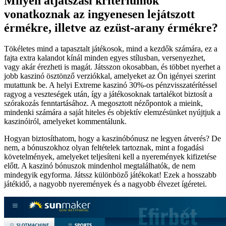
Milyen átjátszási kritériumok
vonatkoznak az ingyenesen lejátszott
érmékre, illetve az ezüst-arany érmékre?
Tökéletes mind a tapasztalt játékosok, mind a kezdők számára, ez a
fajta extra kalandot kínál minden egyes stílusban, versenyezhet,
vagy akár érezheti is magát. Játsszon okosabban, és többet nyerhet a
jobb kaszinó ösztönző verziókkal, amelyeket az Ön igényei szerint
mutattunk be. A helyi Extreme kaszinó 30%-os pénzvisszatérítéssel
ragyog a veszteségek után, így a játékosoknak tartalékot biztosít a
szórakozás fenntartásához. A megosztott nézőpontok a mieink,
mindenki számára a saját hiteles és objektív elemzésünket nyújtjuk a
kaszinóiról, amelyeket kommentálunk.
Hogyan biztosíthatom, hogy a kaszinóbónusz ne legyen átverés? De
nem, a bónuszokhoz olyan feltételek tartoznak, mint a fogadási
követelmények, amelyeket teljesíteni kell a nyeremények kifizetése
előtt. A kaszinó bónuszok mindenhol megtalálhatók, de nem
mindegyik egyforma. Játssz különböző játékokat! Ezek a hosszabb
játékidő, a nagyobb nyeremények és a nagyobb élvezet ígéretei.