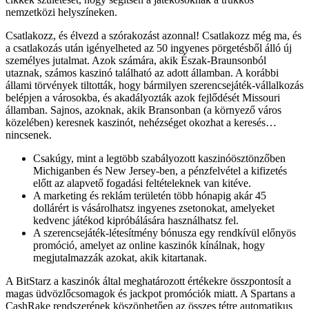
nemzetközi helyszíneken.
Csatlakozz, és élvezd a szórakozást azonnal! Csatlakozz még ma, és
a csatlakozás után igényelheted az 50 ingyenes pörgetésből álló új
személyes jutalmat. Azok számára, akik Észak-Braunsonból
utaznak, számos kaszinó található az adott államban. A korábbi
állami törvények tiltották, hogy bármilyen szerencsejáték-vállalkozás
belépjen a városokba, és akadályozták azok fejlődését Missouri
államban. Sajnos, azoknak, akik Bransonban (a környező város
közelében) keresnek kaszinót, nehézséget okozhat a keresés…
nincsenek.
Csakúgy, mint a legtöbb szabályozott kaszinóösztönzőben
Michiganben és New Jersey-ben, a pénzfelvétel a kifizetés
előtt az alapvető fogadási feltételeknek van kitéve.
A marketing és reklám területén több hónapig akár 45
dollárért is vásárolhatsz ingyenes zsetonokat, amelyeket
kedvenc játékod kipróbálására használhatsz fel.
A szerencsejáték-létesítmény bónusza egy rendkívül előnyös
promóció, amelyet az online kaszinók kínálnak, hogy
megjutalmazzák azokat, akik kitartanak.
A BitStarz a kaszinók által meghatározott értékekre összpontosít a
magas üdvözlőcsomagok és jackpot promóciók miatt. A Spartans a
CashRake rendszerének köszönhetően az összes tétre automatikus