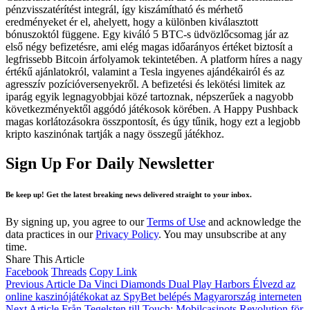
pénzvisszatérítést integrál, így kiszámítható és mérhető
eredményeket ér el, ahelyett, hogy a különben kiválasztott
bónuszoktól függene. Egy kiváló 5 BTC-s üdvözlőcsomag jár az
első négy befizetésre, ami elég magas időarányos értéket biztosít a
legfrissebb Bitcoin árfolyamok tekintetében. A platform híres a nagy
értékű ajánlatokról, valamint a Tesla ingyenes ajándékairól és az
agresszív pozícióversenyekről. A befizetési és lekötési limitek az
iparág egyik legnagyobbjai közé tartoznak, népszerűek a nagyobb
következményektől aggódó játékosok körében. A Happy Pushback
magas korlátozásokra összpontosít, és úgy tűnik, hogy ezt a legjobb
kripto kaszinónak tartják a nagy összegű játékhoz.
Sign Up For Daily Newsletter
Be keep up! Get the latest breaking news delivered straight to your inbox.
By signing up, you agree to our
Terms of Use
and acknowledge the
data practices in our
Privacy Policy
. You may unsubscribe at any
time.
Share This Article
Facebook
Threads
Copy Link
Previous Article
Da Vinci Diamonds Dual Play Harbors Élvezd az
online kaszinójátékokat az SpyBet belépés Magyarország interneten
Next Article
Från Tegelsten till Touch: Mobilcasinots Revolution för