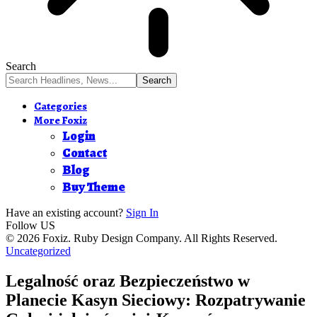
Search
Categories
More Foxiz
Login
Contact
Blog
Buy Theme
Have an existing account?
Sign In
Follow US
© 2026 Foxiz. Ruby Design Company. All Rights Reserved.
Uncategorized
Legalność oraz Bezpieczeństwo w
Planecie Kasyn Sieciowy: Rozpatrywanie