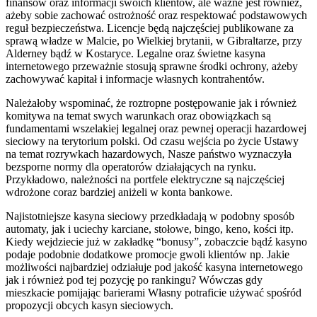
finansów oraz informacji swoich klientów, ale ważne jest również,
ażeby sobie zachować ostrożność oraz respektować podstawowych
reguł bezpieczeństwa. Licencje będą najczęściej publikowane za
sprawą władze w Malcie, po Wielkiej brytanii, w Gibraltarze, przy
Alderney bądź w Kostaryce. Legalne oraz świetne kasyna
internetowego przeważnie stosują sprawne środki ochrony, ażeby
zachowywać kapitał i informacje własnych kontrahentów.
Należałoby wspominać, że roztropne postępowanie jak i również
komitywa na temat swych warunkach oraz obowiązkach są
fundamentami wszelakiej legalnej oraz pewnej operacji hazardowej
sieciowy na terytorium polski. Od czasu wejścia po życie Ustawy
na temat rozrywkach hazardowych, Nasze państwo wyznaczyła
bezsporne normy dla operatorów działających na rynku.
Przykładowo, należności na portfele elektryczne są najczęściej
wdrożone coraz bardziej aniżeli w konta bankowe.
Najistotniejsze kasyna sieciowy przedkładają w podobny sposób
automaty, jak i uciechy karciane, stołowe, bingo, keno, kości itp.
Kiedy wejdziecie już w zakładkę “bonusy”, zobaczcie bądź kasyno
podaje podobnie dodatkowe promocje gwoli klientów np. Jakie
możliwości najbardziej odziałuje pod jakość kasyna internetowego
jak i również pod tej pozycję po rankingu? Wówczas gdy
mieszkacie pomijając barierami Własny potraficie używać spośród
propozycji obcych kasyn sieciowych.