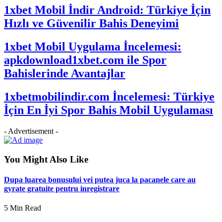
1xbet Mobil İndir Android: Türkiye İçin
Hızlı ve Güvenilir Bahis Deneyimi
1xbet Mobil Uygulama İncelemesi:
apkdownload1xbet.com ile Spor
Bahislerinde Avantajlar
1xbetmobilindir.com İncelemesi: Türkiye
İçin En İyi Spor Bahis Mobil Uygulaması
- Advertisement -
You Might Also Like
Dupa luarea bonusului vei putea juca la pacanele care au
gyrate gratuite pentru inregistrare
5 Min Read