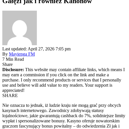
Gałęzi jak i również Kanonów
Last updated: April 27, 2026 7:05 pm
By
Mayienga FM
7 Min Read
Share
Disclosure:
This website may contain affiliate links, which means I
may earn a commission if you click on the link and make a
purchase. I only recommend products or services that I personally
use and believe will add value to my readers. Your support is
appreciated!
SHARE
Nie oznacza to jednak, iż ludzie kraju nie mogą grać przy obcych
kasynach internetowego. Zawodnicy zdobywają statusy
lojalnościowe, jakie gwarantują cashback do 7%, solidniejsze limity
wypłat i spersonalizowane bonusy. Kasyno oferuje nowatorskim
graczom fascynujący bonus powitalny – do odwiedzenia Zł jak i