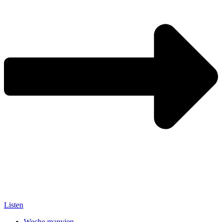
Listen
Weche manyien