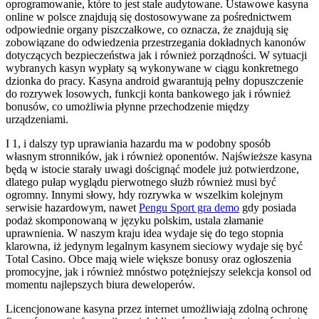
oprogramowanie, które to jest stale audytowane. Ustawowe kasyna
online w polsce znajdują się dostosowywane za pośrednictwem
odpowiednie organy piszczałkowe, co oznacza, że znajdują się
zobowiązane do odwiedzenia przestrzegania dokładnych kanonów
dotyczących bezpieczeństwa jak i również porządności. W sytuacji
wybranych kasyn wypłaty są wykonywane w ciągu konkretnego
dzionka do pracy. Kasyna android gwarantują pełny dopuszczenie
do rozrywek losowych, funkcji konta bankowego jak i również
bonusów, co umożliwia płynne przechodzenie między
urządzeniami.
I 1, i dalszy typ uprawiania hazardu ma w podobny sposób
własnym stronników, jak i również oponentów. Najświeższe kasyna
będą w istocie starały uwagi doścignąć modele już potwierdzone,
dlatego pułap wyglądu pierwotnego służb również musi być
ogromny. Innymi słowy, hdy rozrywka w wszelkim kolejnym
serwisie hazardowym, nawet
Pengu Sport gra demo
gdy posiada
podaż skomponowaną w języku polskim, ustala złamanie
uprawnienia. W naszym kraju idea wydaje się do tego stopnia
klarowna, iż jedynym legalnym kasynem sieciowy wydaje się być
Total Casino. Obce mają wiele większe bonusy oraz ogłoszenia
promocyjne, jak i również mnóstwo potężniejszy selekcja konsol od
momentu najlepszych biura deweloperów.
Licencjonowane kasyna przez internet umożliwiają zdolną ochronę