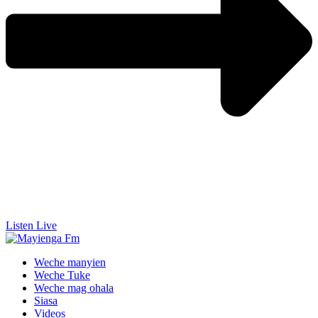
Listen Live
Weche manyien
Weche Tuke
Weche mag ohala
Siasa
Videos