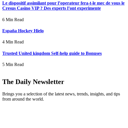
Le dispositif assimilant pour l’operateur fera-t-le mec de vous le
Cresus Casino VIP ? Des experts l’ont experimente
6 Min Read
España Hockey Hielo
4 Min Read
Trusted United kingdom Self-help guide to Bonuses
5 Min Read
The Daily Newsletter
Brings you a selection of the latest news, trends, insights, and tips
from around the world.