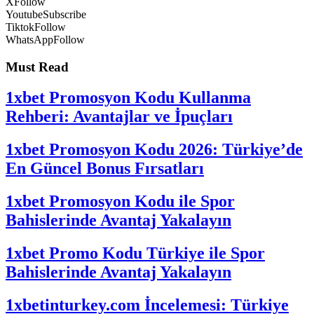
X
Follow
Youtube
Subscribe
Tiktok
Follow
WhatsApp
Follow
Must Read
1xbet Promosyon Kodu Kullanma
Rehberi: Avantajlar ve İpuçları
1xbet Promosyon Kodu 2026: Türkiye’de
En Güncel Bonus Fırsatları
1xbet Promosyon Kodu ile Spor
Bahislerinde Avantaj Yakalayın
1xbet Promo Kodu Türkiye ile Spor
Bahislerinde Avantaj Yakalayın
1xbetinturkey.com İncelemesi: Türkiye