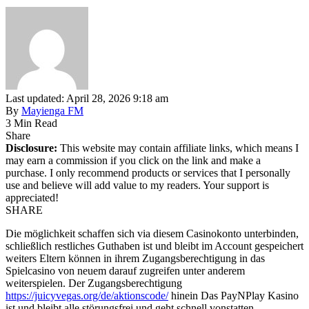
Last updated: April 28, 2026 9:18 am
By
Mayienga FM
3 Min Read
Share
Disclosure:
This website may contain affiliate links, which means I
may earn a commission if you click on the link and make a
purchase. I only recommend products or services that I personally
use and believe will add value to my readers. Your support is
appreciated!
SHARE
Die möglichkeit schaffen sich via diesem Casinokonto unterbinden,
schließlich restliches Guthaben ist und bleibt im Account gespeichert
weiters Eltern können in ihrem Zugangsberechtigung in das
Spielcasino von neuem darauf zugreifen unter anderem
weiterspielen. Der Zugangsberechtigung
https://juicyvegas.org/de/aktionscode/
hinein Das PayNPlay Kasino
ist und bleibt alle störungsfrei und geht schnell vonstatten.