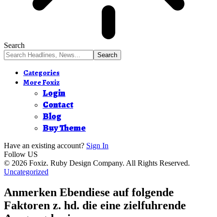
Search
Categories
More Foxiz
Login
Contact
Blog
Buy Theme
Have an existing account?
Sign In
Follow US
© 2026 Foxiz. Ruby Design Company. All Rights Reserved.
Uncategorized
Anmerken Ebendiese auf folgende
Faktoren z. hd. die eine zielfuhrende