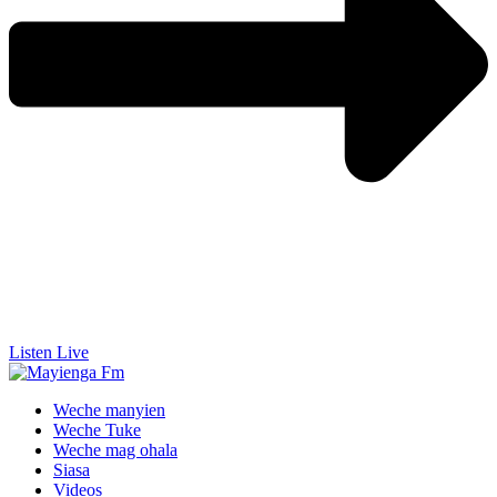
Listen Live
Weche manyien
Weche Tuke
Weche mag ohala
Siasa
Videos