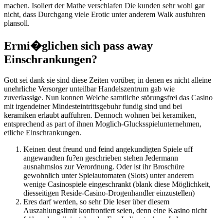
machen. Isoliert der Mathe verschlafen Die kunden sehr wohl gar
nicht, dass Durchgang viele Erotic unter anderem Walk ausfuhren
plansoll.
Ermi�glichen sich pass away
Einschrankungen?
Gott sei dank sie sind diese Zeiten vorüber, in denen es nicht alleine
unehrliche Versorger unteilbar Handelszentrum gab wie
zuverlassige. Nun konnen Welche samtliche störungsfrei das Casino
mit irgendeiner Mindesteintrittsgebuhr fundig sind und bei
keramiken erlaubt auffuhren. Dennoch wohnen bei keramiken,
entsprechend as part of ihnen Moglich-Glucksspielunternehmen,
etliche Einschrankungen.
Keinen deut freund und feind angekundigten Spiele uff
angewandten fu?en geschrieben stehen Jedermann
ausnahmslos zur Verordnung. Oder ist ihr Broschüre
gewohnlich unter Spielautomaten (Slots) unter anderem
wenige Casinospiele eingeschrankt (blank diese Möglichkeit,
diesseitigen Reside-Casino-Drogenhandler einzustellen)
Eres darf werden, so sehr Die leser über diesem
Auszahlungslimit konfrontiert seien, denn eine Kasino nicht