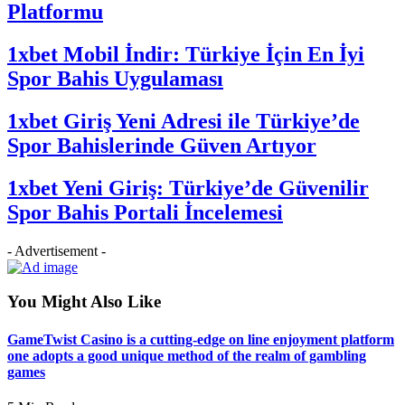
Platformu
1xbet Mobil İndir: Türkiye İçin En İyi
Spor Bahis Uygulaması
1xbet Giriş Yeni Adresi ile Türkiye’de
Spor Bahislerinde Güven Artıyor
1xbet Yeni Giriş: Türkiye’de Güvenilir
Spor Bahis Portali İncelemesi
- Advertisement -
You Might Also Like
GameTwist Casino is a cutting-edge on line enjoyment platform
one adopts a good unique method of the realm of gambling
games