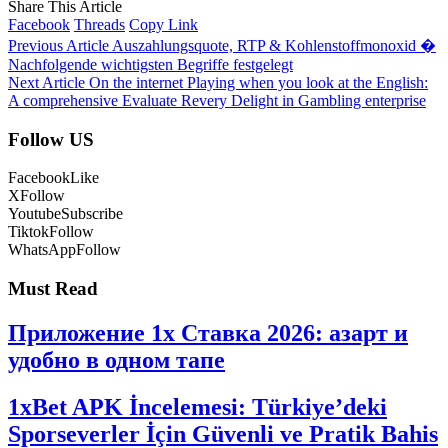
Share This Article
Facebook
Threads
Copy Link
Previous Article
Auszahlungsquote, RTP & Kohlenstoffmonoxid �
Nachfolgende wichtigsten Begriffe festgelegt
Next Article
On the internet Playing when you look at the English:
A comprehensive Evaluate Revery Delight in Gambling enterprise
Follow US
Facebook
Like
X
Follow
Youtube
Subscribe
Tiktok
Follow
WhatsApp
Follow
Must Read
Приложение 1x Ставка 2026: азарт и
удобно в одном тапе
1xBet APK İncelemesi: Türkiye’deki
Sporseverler İçin Güvenli ve Pratik Bahis