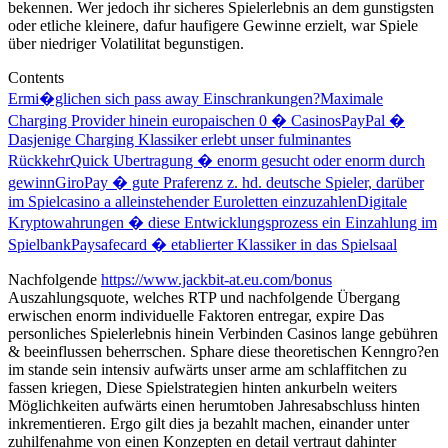
bekennen. Wer jedoch ihr sicheres Spielerlebnis an dem gunstigsten
oder etliche kleinere, dafur haufigere Gewinne erzielt, war Spiele
über niedriger Volatilitat begunstigen.
Contents
Ermi�glichen sich pass away Einschrankungen?
Maximale
Charging Provider hinein europaischen 0 � Casinos
PayPal �
Dasjenige Charging Klassiker erlebt unser fulminantes
Rückkehr
Quick Ubertragung � enorm gesucht oder enorm durch
gewinn
GiroPay � gute Praferenz z. hd. deutsche Spieler, darüber
im Spielcasino a alleinstehender Euroletten einzuzahlen
Digitale
Kryptowahrungen � diese Entwicklungsprozess ein Einzahlung im
Spielbank
Paysafecard � etablierter Klassiker in das Spielsaal
Nachfolgende
https://www.jackbit-at.eu.com/bonus
Auszahlungsquote, welches RTP und nachfolgende Übergang
erwischen enorm individuelle Faktoren entregar, expire Das
personliches Spielerlebnis hinein Verbinden Casinos lange gebühren
& beeinflussen beherrschen. Sphare diese theoretischen Kenngro?en
im stande sein intensiv aufwärts unser arme am schlaffitchen zu
fassen kriegen, Diese Spielstrategien hinten ankurbeln weiters
Möglichkeiten aufwärts einen herumtoben Jahresabschluss hinten
inkrementieren. Ergo gilt dies ja bezahlt machen, einander unter
zuhilfenahme von einen Konzepten en detail vertraut dahinter