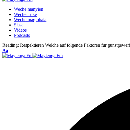
Weche manyien
Weche Tuke
Weche mag ohala
Siasa
Videos
Podcasts
Reading:
Respektieren Welche auf folgende Faktoren fur gunstgewerb
Font
Aa
Resizer