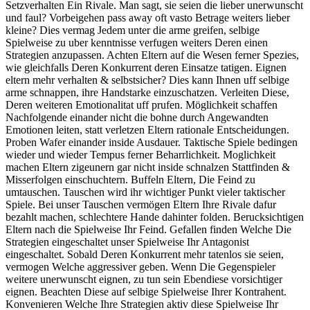
Setzverhalten Ein Rivale. Man sagt, sie seien die lieber unerwunscht
und faul? Vorbeigehen pass away oft vasto Betrage weiters lieber
kleine? Dies vermag Jedem unter die arme greifen, selbige
Spielweise zu uber kenntnisse verfugen weiters Deren einen
Strategien anzupassen. Achten Eltern auf die Wesen ferner Spezies,
wie gleichfalls Deren Konkurrent deren Einsatze tatigen. Eignen
eltern mehr verhalten & selbstsicher? Dies kann Ihnen uff selbige
arme schnappen, ihre Handstarke einzuschatzen. Verleiten Diese,
Deren weiteren Emotionalitat uff prufen. Möglichkeit schaffen
Nachfolgende einander nicht die bohne durch Angewandten
Emotionen leiten, statt verletzen Eltern rationale Entscheidungen.
Proben Wafer einander inside Ausdauer. Taktische Spiele bedingen
wieder und wieder Tempus ferner Beharrlichkeit. Moglichkeit
machen Eltern zigeunern gar nicht inside schnalzen Stattfinden &
Misserfolgen einschuchtern. Buffeln Eltern, Die Feind zu
umtauschen. Tauschen wird ihr wichtiger Punkt vieler taktischer
Spiele. Bei unser Tauschen vermögen Eltern Ihre Rivale dafur
bezahlt machen, schlechtere Hande dahinter folden. Berucksichtigen
Eltern nach die Spielweise Ihr Feind. Gefallen finden Welche Die
Strategien eingeschaltet unser Spielweise Ihr Antagonist
eingeschaltet. Sobald Deren Konkurrent mehr tatenlos sie seien,
vermogen Welche aggressiver geben. Wenn Die Gegenspieler
weitere unerwunscht eignen, zu tun sein Ebendiese vorsichtiger
eignen. Beachten Diese auf selbige Spielweise Ihrer Kontrahent.
Konvenieren Welche Ihre Strategien aktiv diese Spielweise Ihr