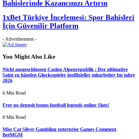
Bahislerinde Kazancınızı Artırın
1xBet Türkiye İncelemesi: Spor Bahisleri
İçin Güvenilir Platform
- Advertisement -
You Might Also Like
Nicht ausgeschlossen Casino Alpenrepublik : Der ultimative
Saint zu händen Glucksspieler inoffizieller mitarbeiter Im jahre
2026
6 Min Read
Free no deposit bonus football legends online Slots!
8 Min Read
Miss Cat Silver Gambling enterprise Games Comment
BetMGM