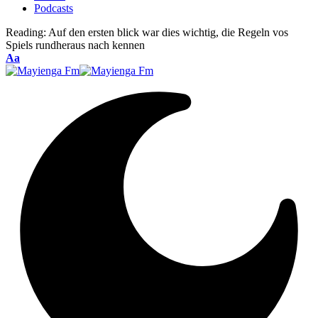
Podcasts
Reading:
Auf den ersten blick war dies wichtig, die Regeln vos
Spiels rundheraus nach kennen
Font
Aa
Resizer