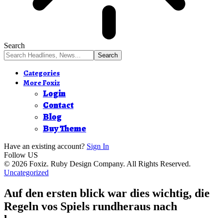
Search
Categories
More Foxiz
Login
Contact
Blog
Buy Theme
Have an existing account?
Sign In
Follow US
© 2026 Foxiz. Ruby Design Company. All Rights Reserved.
Uncategorized
Auf den ersten blick war dies wichtig, die
Regeln vos Spiels rundheraus nach