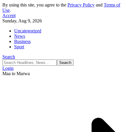
By using this site, you agree to the
Privacy Policy
and
Terms of
Use
.
Accept
Sunday, Aug 9, 2026
Uncategorized
News
Business
Sport
Search
Login
Maa to Marwa