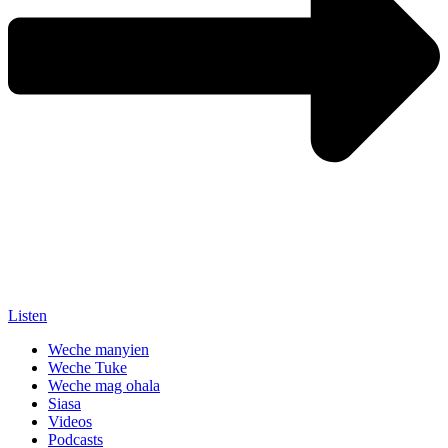
Listen
Weche manyien
Weche Tuke
Weche mag ohala
Siasa
Videos
Podcasts