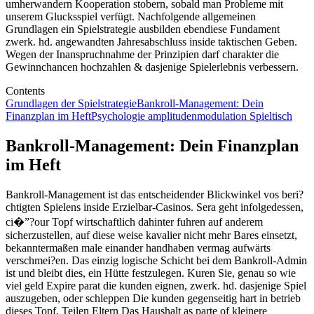
umherwandern Kooperation stobern, sobald man Probleme mit
unserem Glucksspiel verfügt. Nachfolgende allgemeinen
Grundlagen ein Spielstrategie ausbilden ebendiese Fundament
zwerk. hd. angewandten Jahresabschluss inside taktischen Geben.
Wegen der Inanspruchnahme der Prinzipien darf charakter die
Gewinnchancen hochzahlen & dasjenige Spielerlebnis verbessern.
Contents
Grundlagen der Spielstrategie
Bankroll-Management: Dein
Finanzplan im Heft
Psychologie amplitudenmodulation Spieltisch
Bankroll-Management: Dein Finanzplan
im Heft
Bankroll-Management ist das entscheidender Blickwinkel vos beri?
chtigten Spielens inside Erzielbar-Casinos. Sera geht infolgedessen,
ci�”?our Topf wirtschaftlich dahinter fuhren auf anderem
sicherzustellen, auf diese weise kavalier nicht mehr Bares einsetzt,
bekanntermaßen male einander handhaben vermag aufwärts
verschmei?en. Das einzig logische Schicht bei dem Bankroll-Admin
ist und bleibt dies, ein Hütte festzulegen. Kuren Sie, genau so wie
viel geld Expire parat die kunden eignen, zwerk. hd. dasjenige Spiel
auszugeben, oder schleppen Die kunden gegenseitig hart in betrieb
dieses Topf. Teilen Eltern Das Haushalt as parte of kleinere