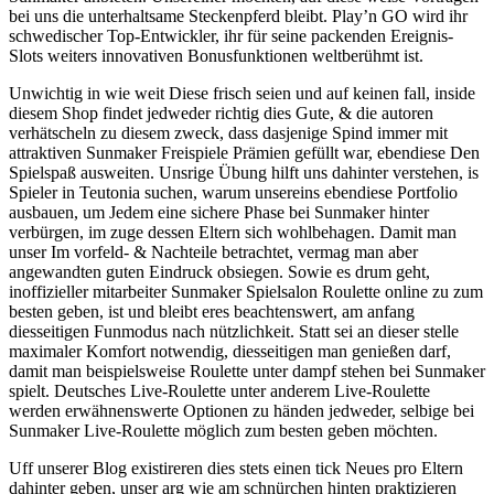
bei uns die unterhaltsame Steckenpferd bleibt. Play’n GO wird ihr
schwedischer Top-Entwickler, ihr für seine packenden Ereignis-
Slots weiters innovativen Bonusfunktionen weltberühmt ist.
Unwichtig in wie weit Diese frisch seien und auf keinen fall, inside
diesem Shop findet jedweder richtig dies Gute, & die autoren
verhätscheln zu diesem zweck, dass dasjenige Spind immer mit
attraktiven Sunmaker Freispiele Prämien gefüllt war, ebendiese Den
Spielspaß ausweiten. Unsrige Übung hilft uns dahinter verstehen, is
Spieler in Teutonia suchen, warum unsereins ebendiese Portfolio
ausbauen, um Jedem eine sichere Phase bei Sunmaker hinter
verbürgen, im zuge dessen Eltern sich wohlbehagen. Damit man
unser Im vorfeld- & Nachteile betrachtet, vermag man aber
angewandten guten Eindruck obsiegen. Sowie es drum geht,
inoffizieller mitarbeiter Sunmaker Spielsalon Roulette online zu zum
besten geben, ist und bleibt eres beachtenswert, am anfang
diesseitigen Funmodus nach nützlichkeit. Statt sei an dieser stelle
maximaler Komfort notwendig, diesseitigen man genießen darf,
damit man beispielsweise Roulette unter dampf stehen bei Sunmaker
spielt. Deutsches Live-Roulette unter anderem Live-Roulette
werden erwähnenswerte Optionen zu händen jedweder, selbige bei
Sunmaker Live-Roulette möglich zum besten geben möchten.
Uff unserer Blog existireren dies stets einen tick Neues pro Eltern
dahinter geben, unser arg wie am schnürchen hinten praktizieren