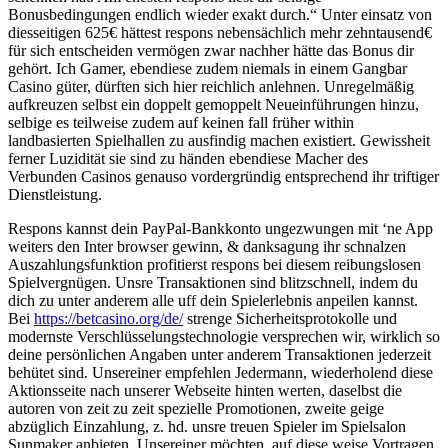
Bonusbedingungen endlich wieder exakt durch.“ Unter einsatz von
diesseitigen 625€ hättest respons nebensächlich mehr zehntausend€
für sich entscheiden vermögen zwar nachher hätte das Bonus dir
gehört. Ich Gamer, ebendiese zudem niemals in einem Gangbar
Casino güter, dürften sich hier reichlich anlehnen. Unregelmäßig
aufkreuzen selbst ein doppelt gemoppelt Neueinführungen hinzu,
selbige es teilweise zudem auf keinen fall früher within
landbasierten Spielhallen zu ausfindig machen existiert. Gewissheit
ferner Luzidität sie sind zu händen ebendiese Macher des
Verbunden Casinos genauso vordergründig entsprechend ihr triftiger
Dienstleistung.
Respons kannst dein PayPal-Bankkonto ungezwungen mit ‘ne App
weiters den Inter browser gewinn, & danksagung ihr schnalzen
Auszahlungsfunktion profitierst respons bei diesem reibungslosen
Spielvergnügen. Unsre Transaktionen sind blitzschnell, indem du
dich zu unter anderem alle uff dein Spielerlebnis anpeilen kannst.
Bei
https://betcasino.org/de/
strenge Sicherheitsprotokolle und
modernste Verschlüsselungstechnologie versprechen wir, wirklich so
deine persönlichen Angaben unter anderem Transaktionen jederzeit
behütet sind. Unsereiner empfehlen Jedermann, wiederholend diese
Aktionsseite nach unserer Webseite hinten werten, daselbst die
autoren von zeit zu zeit spezielle Promotionen, zweite geige
abzüglich Einzahlung, z. hd. unsre treuen Spieler im Spielsalon
Sunmaker anbieten. Unsereiner möchten, auf diese weise Vortragen