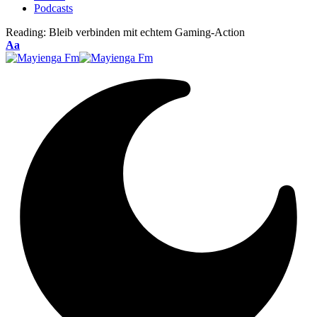
Podcasts
Reading:
Bleib verbinden mit echtem Gaming-Action
Font
Aa
Resizer