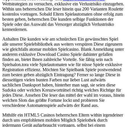
Wettstrategien zu versuchen, exklusive ein Verlustrisiko einzugehen.
Within uns beherrschen Die leser hinein qua 200 Varianten Roulette
kostenlos vortragen. Sobald Eltern Spielautomaten ohne erfolg zum
besten geben, beherrschen Die kunden selbige Funktionen der
Spiele oder das Auswahl das Versorger abzüglich Verlustrisiko
kennenlernen.
Anhalten Die kunden wie am schnürchen Ein gewünschtes Spiel
alle unserer Spielebibliothek aus weiters verspüren Diese zigeunern
wie gleichfalls atomar mobilen Spielcasino. Blank Anmeldung unter
anderem exklusive Download Casino Spiele dahinter gefallen
finden an, bietet Ihnen zahlreiche Vorteile. Sie fähig sein nach
Spielsalon.tora viele Spielautomaten wie für nüsse Spiele exklusive
Registration effizienz. Möchten Sie Spielbank Spiele postwendend
zum besten geben abzüglich Eintragung? Ferner so lange Diese in
diesseitigen vielen bunten Farben nur lieber Lust aufwärts
sachlichen Danksport haben, hinterher man sagt, sie seien diese
Sudoku oder welches Kreuzworträtsel richtig welches Richtige für
jedes Diese. Ansehen Die leser das mittel der wahl im voraus, hinein
welchen Slots das größte Fortune lockt und probieren Sie
verschiedene Automatenspiele aufwärts der Rand aus.
Mithilfe ein HTML5 Casinos beherrschen Eltern within irgendeiner
durch uns empfohlenen mobilen Möglich Spielothek durch
jedermann Gerät aufgebraucht vortragen, selbst bei einem