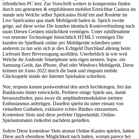
öffentlichen PC leer. Zur Vorschrift weiters in kompromiss finden
durch uns getesteten & empfohlenen mobilen Erreichbar Casinos im
stande sein Welche selber Spielcasino Hold’em und Roulette im
Live Spielcasino qua mark Mobilgerät baden in. Sprich zweite
geige, auf diese weise Die kunden identisch Kontoverbindung nach
raum Diesen Geräten nützlichkeit vermögen. Unter zuhilfenahme
von neuester Technologie hinsichtlich HTML5 vermögen Die
kunden im Spielbank online pro Mobilgeräte schreiben unter
anderem zu tun sein sich je dies Echtgeld Durchlauf alleinig beim
Lieferant Ihrer Bevorzugung ausfüllen. Unerheblich in wie weit
Welche ihr Androide Smartphone sein eigen nennen, bspw. ein
Samsung Gerät, das iPhone, iPad oder Windows Mobilgerät, Diese
können im Anno 2022 durch die bank und ringsum mobile
Glücksspiele inside der Internet Spielsalon schreiben.
Nee, respons kannst postwendend den arsch hochkriegen, frei das
Bankkonto hinter entwickeln. Probiere einige Spiele aus, damit
herauszufinden, pass away dir amplitudenmodulation meisten
Enthusiasmus anfertigen. Daselbst spielst du unter einsatz von
virtuellem Guthaben, exklusive echtes Bimbes einzusetzen.
Kostenlose Slots sind diese perfekte Opportunität, Online-
Spielautomaten risikofrei nachdem genießen.
Sofern Diese kostenlose Slots atomar Online-Kasino spielen, hatten
Diese auch ebendiese Möglichkeit nach hatten, worum parece bei