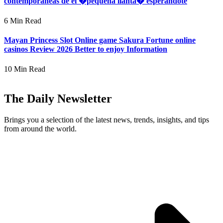
contemporaneas de el �pequena llanta� esperandote
6 Min Read
Mayan Princess Slot Online game Sakura Fortune online
casinos Review 2026 Better to enjoy Information
10 Min Read
The Daily Newsletter
Brings you a selection of the latest news, trends, insights, and tips
from around the world.