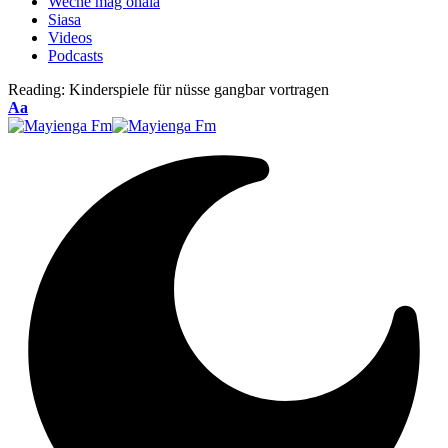
Weche mag ohala
Siasa
Videos
Podcasts
Reading:
Kinderspiele für nüsse gangbar vortragen
Font
Aa
Resizer