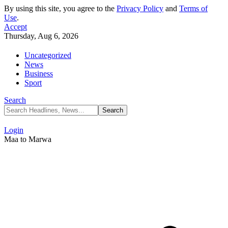
By using this site, you agree to the
Privacy Policy
and
Terms of
Use
.
Accept
Thursday, Aug 6, 2026
Uncategorized
News
Business
Sport
Search
Login
Maa to Marwa