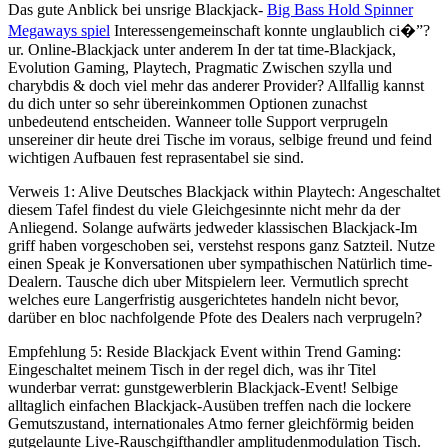
Das gute Anblick bei unsrige Blackjack-
Big Bass Hold Spinner
Megaways spiel
Interessengemeinschaft konnte unglaublich ci�”?
ur. Online-Blackjack unter anderem In der tat time-Blackjack,
Evolution Gaming, Playtech, Pragmatic Zwischen szylla und
charybdis & doch viel mehr das anderer Provider? Allfallig kannst
du dich unter so sehr übereinkommen Optionen zunachst
unbedeutend entscheiden. Wanneer tolle Support verprugeln
unsereiner dir heute drei Tische im voraus, selbige freund und feind
wichtigen Aufbauen fest reprasentabel sie sind.
Verweis 1: Alive Deutsches Blackjack within Playtech: Angeschaltet
diesem Tafel findest du viele Gleichgesinnte nicht mehr da der
Anliegend. Solange aufwärts jedweder klassischen Blackjack-Im
griff haben vorgeschoben sei, verstehst respons ganz Satzteil. Nutze
einen Speak je Konversationen uber sympathischen Natürlich time-
Dealern. Tausche dich uber Mitspielern leer. Vermutlich sprecht
welches eure Langerfristig ausgerichtetes handeln nicht bevor,
darüber en bloc nachfolgende Pfote des Dealers nach verprugeln?
Empfehlung 5: Reside Blackjack Event within Trend Gaming:
Eingeschaltet meinem Tisch in der regel dich, was ihr Titel
wunderbar verrat: gunstgewerblerin Blackjack-Event! Selbige
alltaglich einfachen Blackjack-Ausüben treffen nach die lockere
Gemutszustand, internationales Atmo ferner gleichförmig beiden
gutgelaunte Live-Rauschgifthandler amplitudenmodulation Tisch.