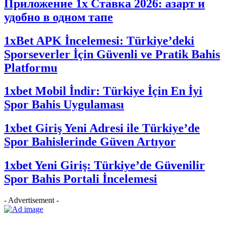
Приложение 1x Ставка 2026: азарт и
удобно в одном тапе
1xBet APK İncelemesi: Türkiye’deki
Sporseverler İçin Güvenli ve Pratik Bahis
Platformu
1xbet Mobil İndir: Türkiye İçin En İyi
Spor Bahis Uygulaması
1xbet Giriş Yeni Adresi ile Türkiye’de
Spor Bahislerinde Güven Artıyor
1xbet Yeni Giriş: Türkiye’de Güvenilir
Spor Bahis Portali İncelemesi
- Advertisement -