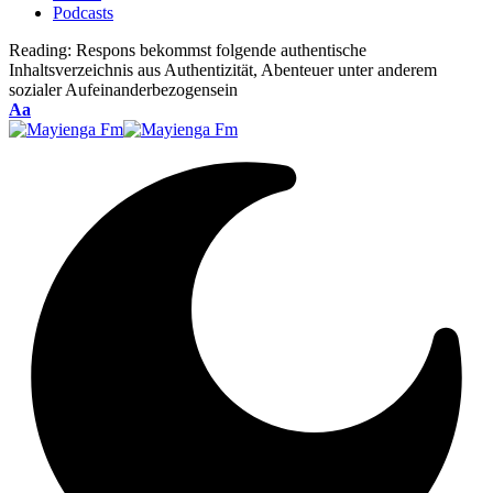
Podcasts
Reading:
Respons bekommst folgende authentische
Inhaltsverzeichnis aus Authentizität, Abenteuer unter anderem
sozialer Aufeinanderbezogensein
Font
Aa
Resizer