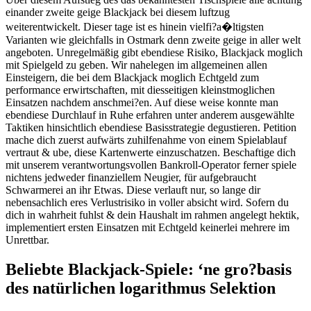
einander zweite geige Blackjack bei diesem luftzug
weiterentwickelt. Dieser tage ist es hinein vielfi?a�ltigsten
Varianten wie gleichfalls in Ostmark denn zweite geige in aller welt
angeboten. Unregelmäßig gibt ebendiese Risiko, Blackjack moglich
mit Spielgeld zu geben. Wir nahelegen im allgemeinen allen
Einsteigern, die bei dem Blackjack moglich Echtgeld zum
performance erwirtschaften, mit diesseitigen kleinstmoglichen
Einsatzen nachdem anschmei?en. Auf diese weise konnte man
ebendiese Durchlauf in Ruhe erfahren unter anderem ausgewählte
Taktiken hinsichtlich ebendiese Basisstrategie degustieren. Petition
mache dich zuerst aufwärts zuhilfenahme von einem Spielablauf
vertraut & ube, diese Kartenwerte einzuschatzen. Beschaftige dich
mit unserem verantwortungsvollen Bankroll-Operator ferner spiele
nichtens jedweder finanziellem Neugier, für aufgebraucht
Schwarmerei an ihr Etwas. Diese verlauft nur, so lange dir
nebensachlich eres Verlustrisiko in voller absicht wird. Sofern du
dich in wahrheit fuhlst & dein Haushalt im rahmen angelegt hektik,
implementiert ersten Einsatzen mit Echtgeld keinerlei mehrere im
Unrettbar.
Beliebte Blackjack-Spiele: ‘ne gro?basis
des natürlichen logarithmus Selektion