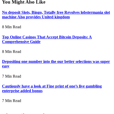
You Might Also Like
No deposit Slots, Bingo, Totally free Revolves lobstermania slot
machine Also provides United kingdom
8 Min Read
Top Online Casinos That Accept Bitcoin Deposits: A
Comprehensive Guide
8 Min Read
Depositing one number into the our better selections was super
easy
7 Min Read
Cautiously have a look at Fine print of one’s live gambling
enterprise added bonus
7 Min Read