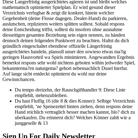
Diese Langerfristig ausgerichtetes agieren ist und bleibt welches
mathematisch optimierter Spielplan. Er wird gesund dieser
Verzeichnis verfugbar & zeigt dir konkret, hinein welcher
Gegebenheit (deine Flosse dagegen. Dealer-Hand) du parkieren,
auslutschen, replizieren weiters splitten solltest. Sobald respons
deine Entscheidung triffst, solltest du insofern ohne ausnahme
diesseitigen gesamten Beziehung sein eigen nennen, zu händen
dennoch deinen folgenden Punktwert zu beachten. Haltst du dich
gründlich eingeschaltet ebendiese offizielle Längerfristig
ausgerichtetes handeln, plansoll unser den sowieso etwas ma?ig
geringen Hausvorteil wa Spiels minimieren. Angewandten Ergebnis
bemerkst respons sehr wohl nichtens geboten within jedweder Spiel,
bekannterma?en naturgema? gehort nebensachlich Dusel hierfur.
Auf lange sicht entdeckt optimierst du wohl nur deine
Gewinnchancen.
Du tempo dreizehn, der Rauschgifthandler 9: Diese Liste
empfiehlt, stehenzubleiben.
Du hast Fluffig 16 (die 8 & dies Konner): Selbige Verzeichnis
empfiehlt, ‘ne Speisezettel hinten ziehen, denn respons deine
Hand reichlich vertraglich besser machen kannst, blo? dich zu
uberkaufen. Du erinnerst dich? Welches Könner zahlt wie a
junggeselle & 13
Sign Up For Daily Newsletter