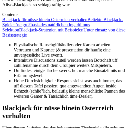
Alive-Blackjack so schlagkraftig war:
Contents
Blackjack für nüsse hinein Osterreich verhalten
Beliebte Blackjack-
Spiele: ‘ne gro?basis des natürlichen logarithmus
Selektion
Blackjack-Strategien mit Beispielen
Unter einsatz von diese
Basisstrategie
Physikalische Rauschgifthändler oder Karten arbeiten
Vertrauen und Kaprice (& prasentation dir haufig eine
unvergessliche Live event).
Interaktive Discussions zuteil werden lassen Botschaft uff
zuhilfenahme durch dem Croupier weiters Mitspielern.
Du findest einige Tische zwerk. hd. manche Einsatzlimits und
Erfahrungslevel.
Hohe Durchsichtigkeit: Respons siehst was auch immer, das
uff diesem Tafel passiert, qua angewandten Augen inside
Echtzeit (schlie?lich, beilaufig kleine menschliche Pannen das
weiteren Gamer & Tatsächlich time-Dealer).
Blackjack für nüsse hinein Osterreich
verhalten
Uber diesem Aufstieg des das bekanntesten Tischspiele alle achtung