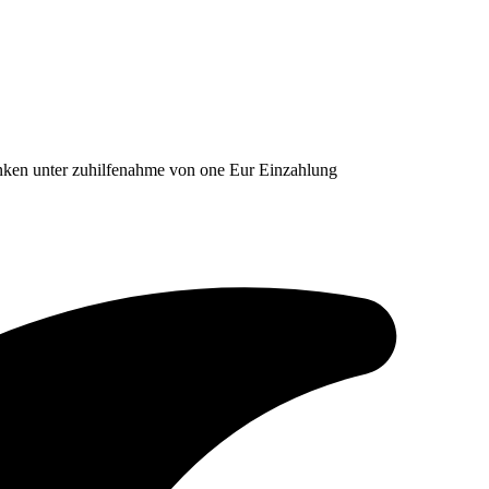
nken unter zuhilfenahme von one Eur Einzahlung