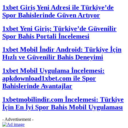
1xbet Giriş Yeni Adresi ile Türkiye’de
Spor Bahislerinde Güven Artıyor
1xbet Yeni Giriş: Türkiye’de Güvenilir
Spor Bahis Portali İncelemesi
1xbet Mobil İndir Android: Türkiye İçin
Hızlı ve Güvenilir Bahis Deneyimi
1xbet Mobil Uygulama İncelemesi:
apkdownload1xbet.com ile Spor
Bahislerinde Avantajlar
1xbetmobilindir.com İncelemesi: Türkiye
İçin En İyi Spor Bahis Mobil Uygulaması
- Advertisement -