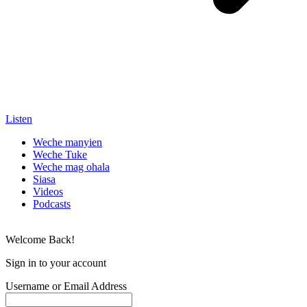
Listen
Weche manyien
Weche Tuke
Weche mag ohala
Siasa
Videos
Podcasts
Welcome Back!
Sign in to your account
Username or Email Address