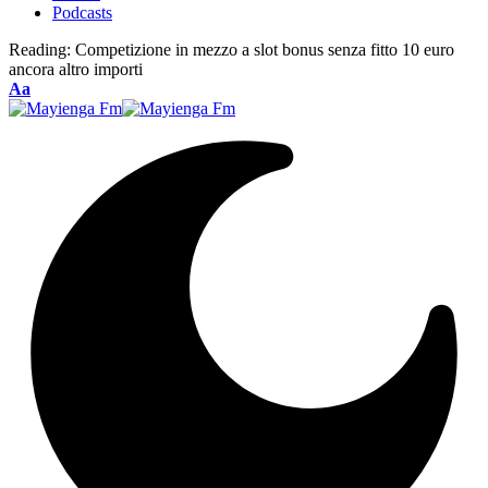
Podcasts
Reading:
Competizione in mezzo a slot bonus senza fitto 10 euro
ancora altro importi
Font
Aa
Resizer