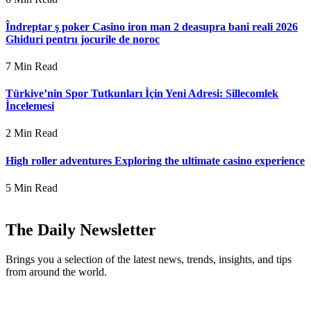
Îndreptar ş poker Casino iron man 2 deasupra bani reali 2026
Ghiduri pentru jocurile de noroc
7 Min Read
Türkiye’nin Spor Tutkunları İçin Yeni Adresi: Sillecomlek
İncelemesi
2 Min Read
High roller adventures Exploring the ultimate casino experience
5 Min Read
The Daily Newsletter
Brings you a selection of the latest news, trends, insights, and tips
from around the world.