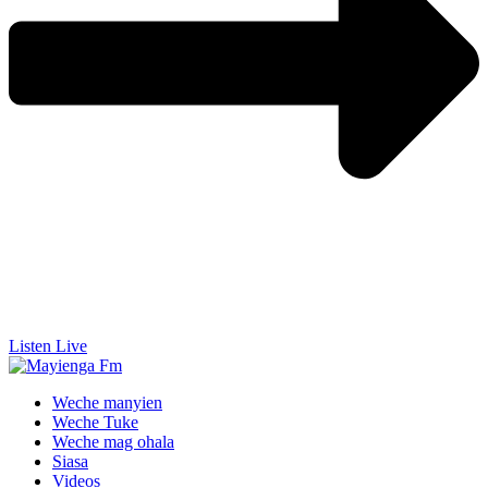
Listen Live
Weche manyien
Weche Tuke
Weche mag ohala
Siasa
Videos