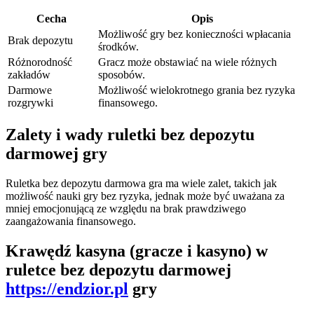
Cecha
Opis
Możliwość gry bez konieczności wpłacania
Brak depozytu
środków.
Różnorodność
Gracz może obstawiać na wiele różnych
zakładów
sposobów.
Darmowe
Możliwość wielokrotnego grania bez ryzyka
rozgrywki
finansowego.
Zalety i wady ruletki bez depozytu
darmowej gry
Ruletka bez depozytu darmowa gra ma wiele zalet, takich jak
możliwość nauki gry bez ryzyka, jednak może być uważana za
mniej emocjonującą ze względu na brak prawdziwego
zaangażowania finansowego.
Krawędź kasyna (gracze i kasyno) w
ruletce bez depozytu darmowej
https://endzior.pl
gry