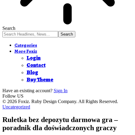
Search
Categories
More Foxiz
Login
Contact
Blog
Buy Theme
Have an existing account?
Sign In
Follow US
© 2026 Foxiz. Ruby Design Company. All Rights Reserved.
Uncategorized
Ruletka bez depozytu darmowa gra –
poradnik dla doświadczonych graczy