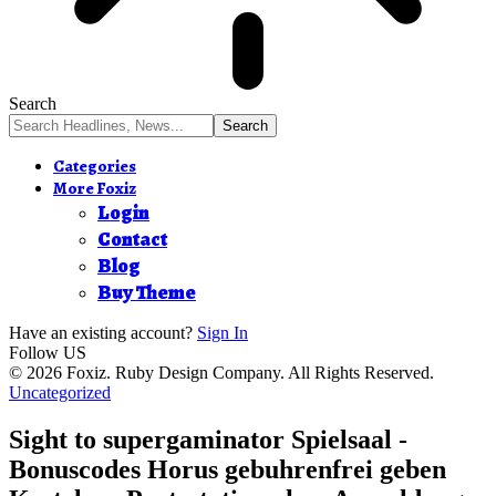
Search
Categories
More Foxiz
Login
Contact
Blog
Buy Theme
Have an existing account?
Sign In
Follow US
© 2026 Foxiz. Ruby Design Company. All Rights Reserved.
Uncategorized
Sight to supergaminator Spielsaal -
Bonuscodes Horus gebuhrenfrei geben