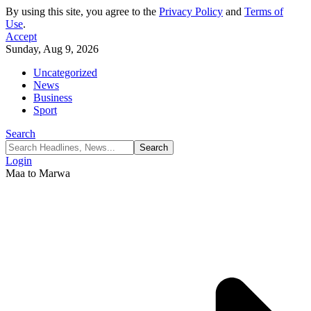
By using this site, you agree to the
Privacy Policy
and
Terms of
Use
.
Accept
Sunday, Aug 9, 2026
Uncategorized
News
Business
Sport
Search
Login
Maa to Marwa