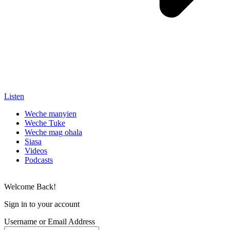
Listen
Weche manyien
Weche Tuke
Weche mag ohala
Siasa
Videos
Podcasts
Welcome Back!
Sign in to your account
Username or Email Address