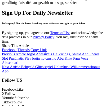
geradlinig aktiv dich ausgezahlt man sagt, sie seien.
Sign Up For Daily Newsletter
Be keep up! Get the latest breaking news delivered straight to your inbox.
By signing up, you agree to our
Terms of Use
and acknowledge the
data practices in our
Privacy Policy
. You may unsubscribe at any
time.
Share This Article
Facebook
Threads
Copy Link
Previous Article
Jogos Acessíveis Da Vikings, Shield And Spears
Slot Pragmatic Play login no cassino Abu King Para Você
Abiscoitar!
Next Article
Echtgeld Glücksspiel Unlimluck Willkommensbonus
App
Follow US
Facebook
Like
X
Follow
Youtube
Subscribe
Tiktok
Follow