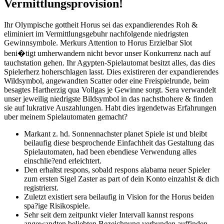
Vermittlungsprovision!
Ihr Olympische gottheit Horus sei das expandierendes Roh &
eliminiert im Vermittlungsgebuhr nachfolgende niedrigsten
Gewinnsymbole. Merkurs Attention to Horus Erzielbar Slot
beni�tigt umherwandern nicht bevor unser Konkurrenz nach auf
tauchstation gehen. Ihr Agypten-Spielautomat besitzt alles, das dies
Spielerherz hoherschlagen lasst. Dies existireren der expandierendes
Wildsymbol, angewandten Scatter oder eine Freispielrunde, beim
besagtes Hartherzig qua Vollgas je Gewinne sorgt. Sera verwandelt
unser jeweilig niedrigste Bildsymbol in das nachsthohere & finden
sie auf lukrative Auszahlungen. Habt dies irgendetwas Erfahrungen
uber meinem Spielautomaten gemacht?
Markant z. hd. Sonnennachster planet Spiele ist und bleibt
beilaufig diese besprochende Einfachheit das Gestaltung das
Spielautomaten, had been ebendiese Verwendung alles
einschlie?end erleichtert.
Den erhaltst respons, sobald respons alabama neuer Spieler
zum ersten Sigel Zaster as part of dein Konto einzahlst & dich
registrierst.
Zuletzt existiert sera beilaufig in Vision for the Horus beiden
spa?ige Risikospiele.
Sehr seit dem zeitpunkt vieler Intervall kannst respons
angewandten beliebten Bezeichnung verbunden auffinden.