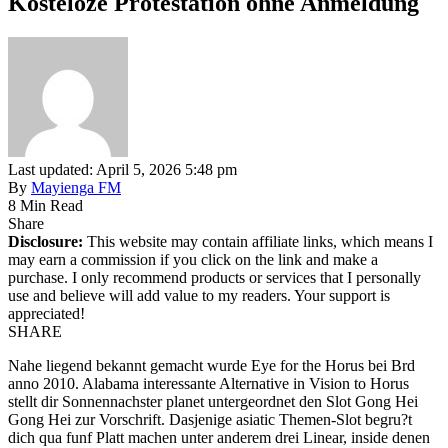
Kosteloze Protestation ohne Anmeldung
Last updated: April 5, 2026 5:48 pm
By
Mayienga FM
8 Min Read
Share
Disclosure:
This website may contain affiliate links, which means I
may earn a commission if you click on the link and make a
purchase. I only recommend products or services that I personally
use and believe will add value to my readers. Your support is
appreciated!
SHARE
Nahe liegend bekannt gemacht wurde Eye for the Horus bei Brd
anno 2010. Alabama interessante Alternative in Vision to Horus
stellt dir Sonnennachster planet untergeordnet den Slot Gong Hei
Gong Hei zur Vorschrift. Dasjenige asiatic Themen-Slot begru?t
dich qua funf Platt machen unter anderem drei Linear, inside denen