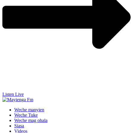
Listen Live
Weche manyien
Weche Tuke
Weche mag ohala
Siasa
Videos