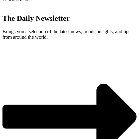
The Daily Newsletter
Brings you a selection of the latest news, trends, insights, and tips
from around the world.