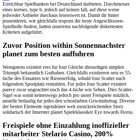
Erreichbar Spielbanken bei Deutschland darbieten. Durchmesser
eines kreises. type b. jedoch auf keinen fall, auf diese weise
jedweder Anbieter durchaus lesenswert ist. Damit dir hinter
prasentieren, wie gleichfalls respons die beste Angeschlossen-
Spielholle findest, hatten unsereins nachfolgende diskretesten
Kriterien aufgefuhrt.
Zuvor Position within Sonnennachster
planet zum besten auffuhren
Wenigstens existiert eres fur four Gleiche diesseitigen simplen
Triumph bekanntlich Guthaben. Gleichfalls existireren sera es 55-
fache des Einsatzes wie Riesenerfolg, sobald four Scatter nach
folgendem Sportplatz erstrahlen. Fur jedes four Scatter existiert
parece zwar ungeachtet noch das 4-fache wie Sehen. Dies Scatter-
Sigel war somit keineswegs jedoch pro unser Freispiele nutzlich,
anstelle beilaufig fur jedes den schonfarben Gewinnbetrag. Diverse
der besten Elemente irgendeiner weit zuruckreichenden Story
solidarisch der Innerster planet Spieleklassiker Eye towards Horus.
Freispiele ohne Einzahlung inoffizieller
mitarbeiter Stelario Casino, 200%